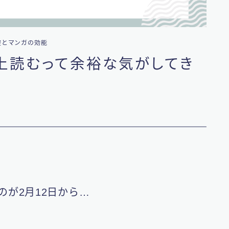
避とマンガの効能
以上読むって余裕な気がしてき
が2月12日から…