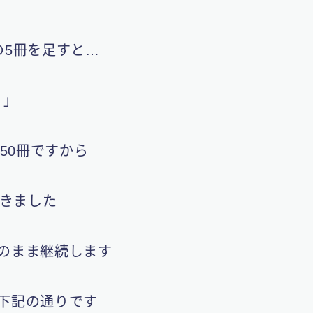
の5冊を足すと…
！
」
50冊ですから
てきました
のまま継続します
下記の通りです