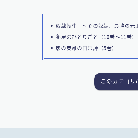
奴隷転生 ～その奴隷、最強の元王
薬屋のひとりごと（10巻～11巻）
影の英雄の日常譚（5巻）
このカテゴリ