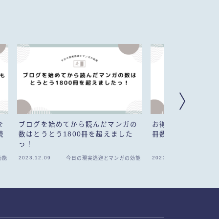
を
ブログを始めてから読んだマンガの
お得なセールがある
読
数はとうとう1800冊を超えました
冊数は増える？
っ！
2023.12.09
2023.02.25
効能
今日の現実逃避とマンガの効能
今日の